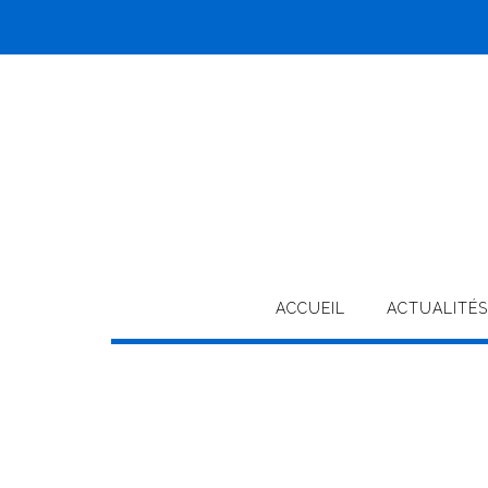
Skip
to
content
ACCUEIL
ACTUALITÉS