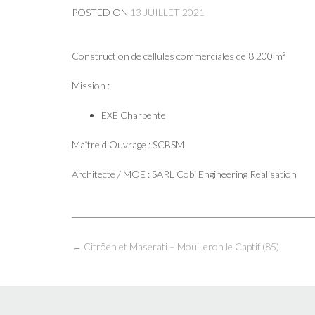
POSTED ON
13 JUILLET 2021
Construction de cellules commerciales de 8 200 m²
Mission :
EXE Charpente
Maître d’Ouvrage : SCBSM
Architecte / MOE : SARL Cobi Engineering Realisation
Post
←
Citröen et Maserati – Mouilleron le Captif (85)
navigation