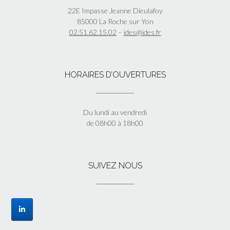
22E Impasse Jeanne Dieulafoy
85000 La Roche sur Yon
02.51.62.15.02
–
ides@ides.fr
HORAIRES D’OUVERTURES
Du lundi au vendredi
de 08h00 à 18h00
SUIVEZ NOUS