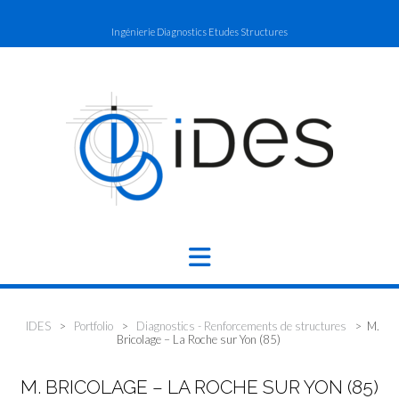
Skip
to
Ingénierie Diagnostics Etudes Structures
content
IDES
>
Portfolio
>
Diagnostics - Renforcements de structures
>
M.
Bricolage – La Roche sur Yon (85)
M. BRICOLAGE – LA ROCHE SUR YON (85)