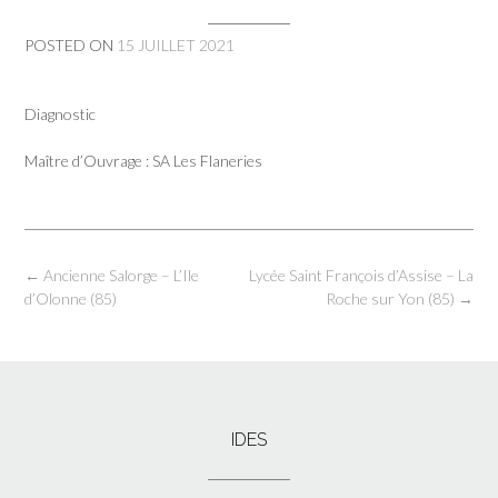
POSTED ON
15 JUILLET 2021
Diagnostic
Maître d’Ouvrage : SA Les Flaneries
Post
←
Ancienne Salorge – L’Ile
Lycée Saint François d’Assise – La
navigation
d’Olonne (85)
Roche sur Yon (85)
→
IDES